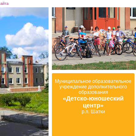
сайта
Муниципальное образовательное
учреждение дополнительного
образования
«Детско-юношеский
центр»
р.п. Шатки