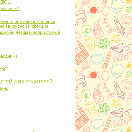
О ДЮЦ
 опасным"
много или легкого течения
рной вирусной инфекции
помощи детям и подросткам в
раздники
оге"
ЕТЕЙ И ИХ РОДИТЕЛЕЙ
льно