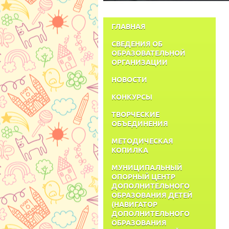
ГЛАВНАЯ
СВЕДЕНИЯ ОБ
ОБРАЗОВАТЕЛЬНОЙ
ОРГАНИЗАЦИИ
НОВОСТИ
КОНКУРСЫ
ТВОРЧЕСКИЕ
ОБЪЕДИНЕНИЯ
МЕТОДИЧЕСКАЯ
КОПИЛКА
МУНИЦИПАЛЬНЫЙ
ОПОРНЫЙ ЦЕНТР
ДОПОЛНИТЕЛЬНОГО
ОБРАЗОВАНИЯ ДЕТЕЙ
(НАВИГАТОР
ДОПОЛНИТЕЛЬНОГО
ОБРАЗОВАНИЯ