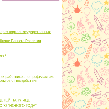
через портал государственных
коле Раннего Развития
етей
ких работников по профилактике
фектов от воздействия
ЕТЕЙ НА УЛИЦЕ
ОГО "НОВОГО ГОДА"