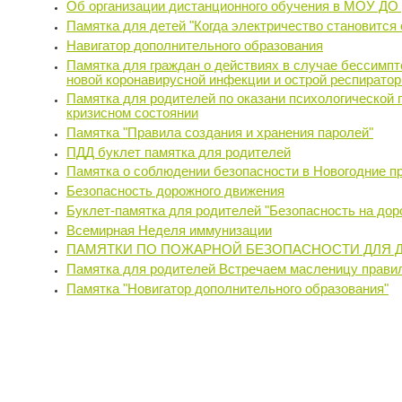
Об организации дистанционного обучения в МОУ Д
Памятка для детей "Когда электричество становится
Навигатор дополнительного образования
Памятка для граждан о действиях в случае бессимпто
новой коронавирусной инфекции и острой респирато
Памятка для родителей по оказани психологической 
кризисном состоянии
Памятка "Правила создания и хранения паролей"
ПДД буклет памятка для родителей
Памятка о соблюдении безопасности в Новогодние п
Безопасность дорожного движения
Буклет-памятка для родителей "Безопасность на дор
Всемирная Неделя иммунизации
ПАМЯТКИ ПО ПОЖАРНОЙ БЕЗОПАСНОСТИ ДЛЯ Д
Памятка для родителей Встречаем масленицу прави
Памятка "Новигатор дополнительного образования"