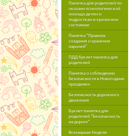
Памятка для родителей по
оказани психологической
помощи детям и
подросткам в кризисном
состоянии
Памятка "Правила
создания и хранения
паролей"
ПДД буклет памятка для
родителей
Памятка о соблюдении
безопасности в Новогодние
праздники
Безопасность дорожного
движения
Буклет-памятка для
родителей "Безопасность
на дороге"
Всемирная Неделя