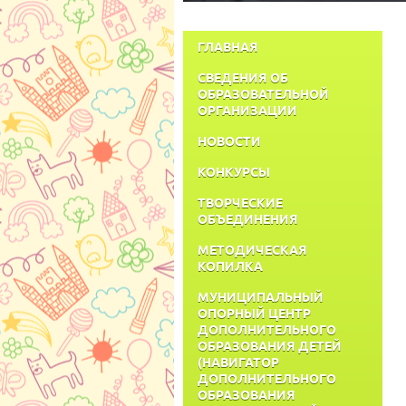
ГЛАВНАЯ
СВЕДЕНИЯ ОБ
ОБРАЗОВАТЕЛЬНОЙ
ОРГАНИЗАЦИИ
НОВОСТИ
КОНКУРСЫ
ТВОРЧЕСКИЕ
ОБЪЕДИНЕНИЯ
МЕТОДИЧЕСКАЯ
КОПИЛКА
МУНИЦИПАЛЬНЫЙ
ОПОРНЫЙ ЦЕНТР
ДОПОЛНИТЕЛЬНОГО
ОБРАЗОВАНИЯ ДЕТЕЙ
(НАВИГАТОР
ДОПОЛНИТЕЛЬНОГО
ОБРАЗОВАНИЯ