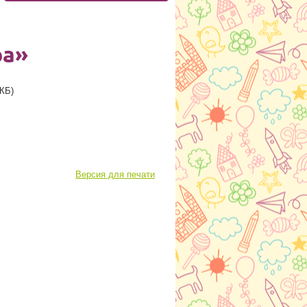
ра»
 КБ)
Версия для печати