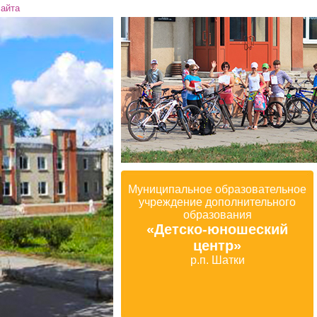
сайта
Муниципальное образовательное
учреждение дополнительного
образования
«Детско-юношеский
центр»
р.п. Шатки