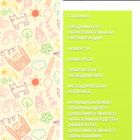
ГЛАВНАЯ
СВЕДЕНИЯ ОБ
ОБРАЗОВАТЕЛЬНОЙ
ОРГАНИЗАЦИИ
НОВОСТИ
КОНКУРСЫ
ТВОРЧЕСКИЕ
ОБЪЕДИНЕНИЯ
МЕТОДИЧЕСКАЯ
КОПИЛКА
МУНИЦИПАЛЬНЫЙ
ОПОРНЫЙ ЦЕНТР
ДОПОЛНИТЕЛЬНОГО
ОБРАЗОВАНИЯ ДЕТЕЙ
(НАВИГАТОР
ДОПОЛНИТЕЛЬНОГО
ОБРАЗОВАНИЯ