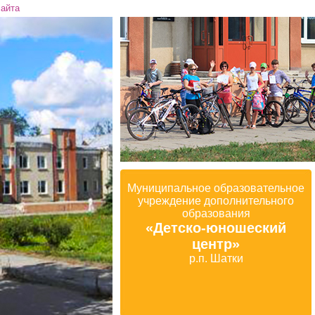
сайта
Муниципальное образовательное
учреждение дополнительного
образования
«Детско-юношеский
центр»
р.п. Шатки