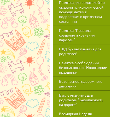
Памятка для родителей по
оказани психологической
помощи детям и
подросткам в кризисном
состоянии
Памятка "Правила
создания и хранения
паролей"
ПДД буклет памятка для
родителей
Памятка о соблюдении
безопасности в Новогодние
праздники
Безопасность дорожного
движения
Буклет-памятка для
родителей "Безопасность
на дороге"
Всемирная Неделя