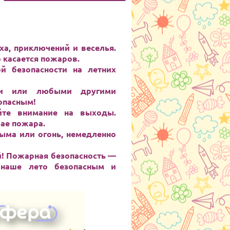
ха, приключений и веселья.
о касается пожаров.
й безопасности на летних
ами или любыми другими
опасным!
йте внимание на выходы.
ае пожара.
ыма или огонь, немедленно
ей! Пожарная безопасность —
 наше лето безопасным и