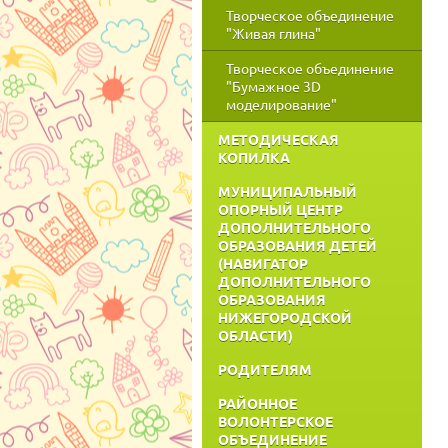
Творческое объединение
"Живая глина"
Творческое объединение
"Бумажное 3D
моделирование"
МЕТОДИЧЕСКАЯ
КОПИЛКА
МУНИЦИПАЛЬНЫЙ
ОПОРНЫЙ ЦЕНТР
ДОПОЛНИТЕЛЬНОГО
ОБРАЗОВАНИЯ ДЕТЕЙ
(НАВИГАТОР
ДОПОЛНИТЕЛЬНОГО
ОБРАЗОВАНИЯ
НИЖЕГОРОДСКОЙ
ОБЛАСТИ)
РОДИТЕЛЯМ
РАЙОННОЕ
ВОЛОНТЕРСКОЕ
ОБЪЕДИНЕНИЕ