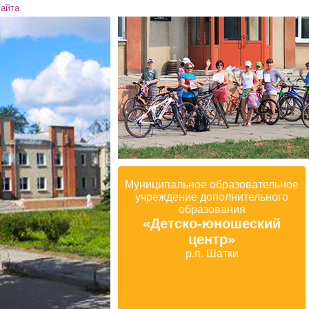
сайта
Муниципальное образовательное
учреждение дополнительного
образования
«Детско-юношеский
центр»
р.п. Шатки