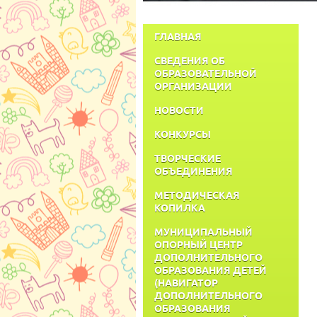
ГЛАВНАЯ
СВЕДЕНИЯ ОБ
ОБРАЗОВАТЕЛЬНОЙ
ОРГАНИЗАЦИИ
НОВОСТИ
КОНКУРСЫ
ТВОРЧЕСКИЕ
ОБЪЕДИНЕНИЯ
МЕТОДИЧЕСКАЯ
КОПИЛКА
МУНИЦИПАЛЬНЫЙ
ОПОРНЫЙ ЦЕНТР
ДОПОЛНИТЕЛЬНОГО
ОБРАЗОВАНИЯ ДЕТЕЙ
(НАВИГАТОР
ДОПОЛНИТЕЛЬНОГО
ОБРАЗОВАНИЯ