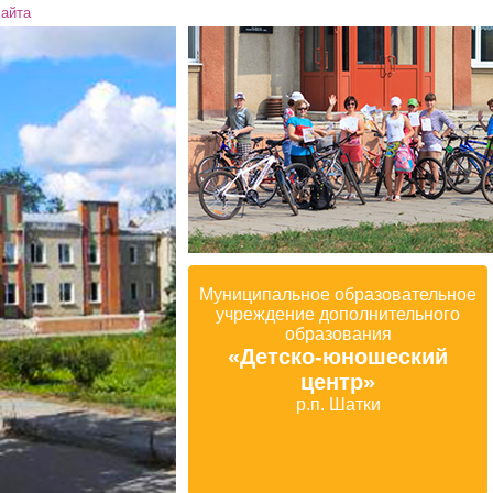
сайта
Муниципальное образовательное
учреждение дополнительного
образования
«Детско-юношеский
центр»
р.п. Шатки